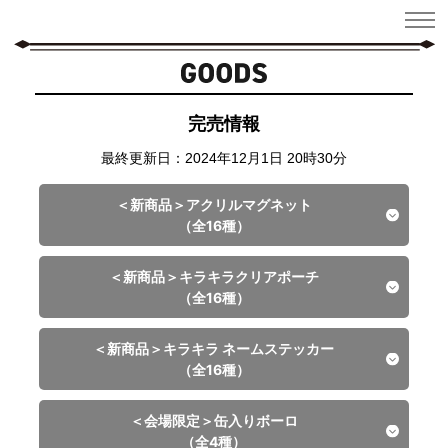
完売情報
最終更新日：2024年12月1日 20時30分
＜新商品＞アクリルマグネット
（全16種）
＜新商品＞キラキラクリアポーチ
販売中
（全16種）
＜新商品＞アクリルマグネット
和泉 一織
＜新商品＞キラキラ ネームステッカー
販売中
（全16種）
900円（税込）
＜新商品＞キラキラクリアポーチ
※お一人様1会計につき2点まで
和泉 一織
＜会場限定＞缶入りボーロ
販売中
販売中
（全4種）
1,700円（税込）